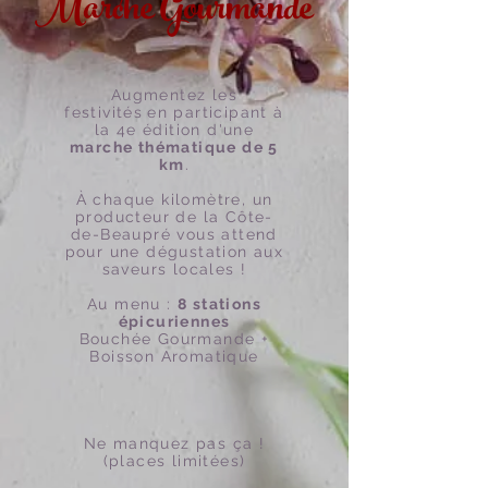
Marche Gourmande
Augmentez les
festivités
en participant à
la 4e édition d'une
marche thématique de 5
km
.
À chaque kilomètre, un
producteur de la Côte-
de-Beaupré vous attend
pour une dégustation aux
saveurs locales !
Au menu :
8 stations
épicuriennes
Bouchée Gourmande +
Boisson Aromatique
Ne manquez pas ça !
(p
laces limitées)