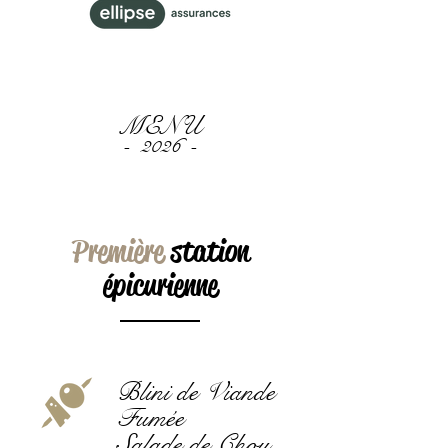
MENU
- 2026
-
Première
station
épicurienne
Blini de Viande
Fumée
Salade de Chou