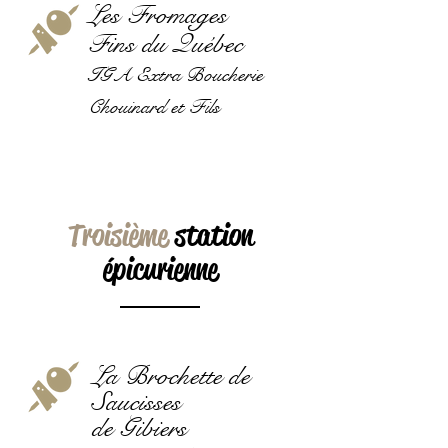
Les Fromages
Fins du Québec
IGA Extra Boucherie
Chouinard et Fils
Troisième
station
épicurienne
La Brochette de
Saucisses
de Gibiers