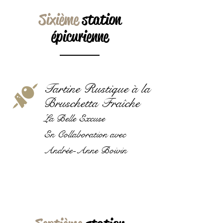
Sixième
station
épicurienne
Tartine Rustique à la
Bruschetta Fraîche
La Belle Excuse
En Collaboration avec
Andrée-Anne Boivin