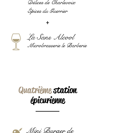
Délices de Charlevoix
Épices du Guerrier
+
La Sans Alcool
Microbrasserie le Barberie
Quatrième
station
épicurienne
Mini Burger de