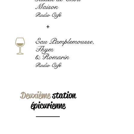
Maison
Radio Café
+
Eau Pamplemousse,
Thym
& Romarin
Radio Café
Deuxième
station
épicurienne