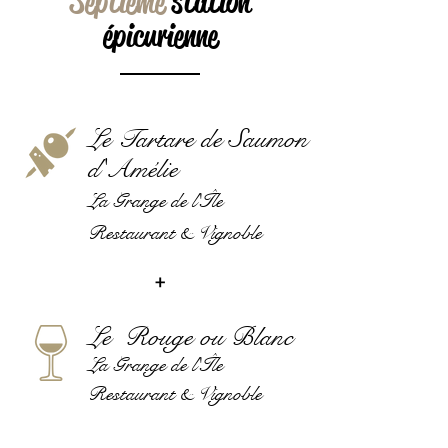
Septième
station
épicurienne
Le Tartare de Saumon
d'Amélie
La Grange de l'Île
Restaurant & Vignoble
+
Le Rouge ou Blanc
La Grange de l'Île
Restaurant & Vignoble