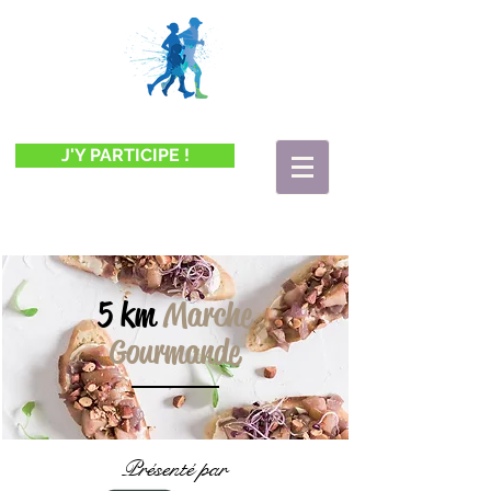
J'Y PARTICIPE !
5 km
Marche
Gourmande
Présenté par