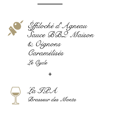
Éffiloché d'Agneau
Sauce BBQ Maison
& Oignons
Caramélisés
Le Cycle
+
La IPA
Brasseur des Monts