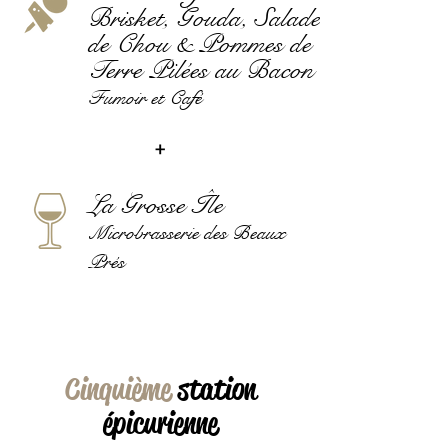
Brisket, Gouda, Salade
de Chou & Pommes de
Terre Pilées au Bacon
Fumoir et Café
+
La Grosse Île
Microbrasserie des Beaux
Prés
Cinquième
station
épicurienne