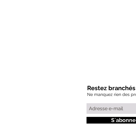
ÉVÉNEMENT
Restez branchés 
Ne manquez rien des pro
Info-Tour
Inscription
Parcours
S`abonne
Politiques