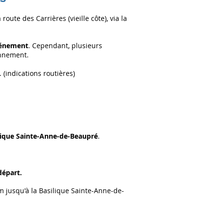
oute des Carrières (vieille côte), via la
événement
. Cependant, plusieurs
onnement.
. (
indications routières
)
lique Sainte-Anne-de-Beaupré
.
départ.
 jusqu'à la Basilique Sainte-Anne-de-