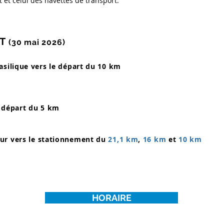
 et celui des navettes de transport.
RT
(30 mai 2026)
silique vers le départ du 10 km
 départ du 5 km
ur vers le stationnement du
21,1 km
,
16 km
et
10 km
HORAIRE