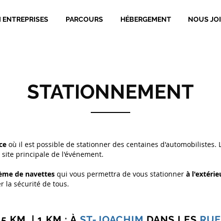
I ENTREPRISES
PARCOURS
HÉBERGEMENT
NOUS JO
STATIONNEMENT
ce
où il est possible de stationner des centaines d'automobilistes. 
 site principale de l'événement.
ème de navettes
qui vous permettra de vous stationner
à l'extérie
r la sécurité de tous.
KM | 1 KM : À
ST-JOACHIM
DANS LES
RUE