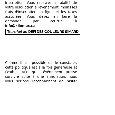
inscription. Vous recevrez la totalité de
votre inscription à l'événement, moins les
frais d'inscription en ligne et les taxes
associées. V
ous devez en faire la
demande par courriel à
info@kilomax.ca
.
Transfert au DÉFI DES COULEURS SIMARD
Comme il est possible de le constater,
cette politique est à la fois généreuse et
flexible. Afin que l'événement puisse
survivre suite à une annulation, nous
vous serions reconnaissant de
rester
fidèle au TOUR
et de
conserver votre
place avec nous pour la prochaine
édition.
Depuis 2013, le TOUR a permis d'amasser
des sommes importantes et de les
redistribuer à plus de
25 oeuvres