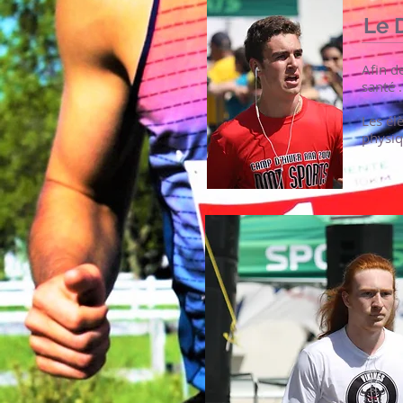
Le 
Afin d
santé 
Les él
physiq