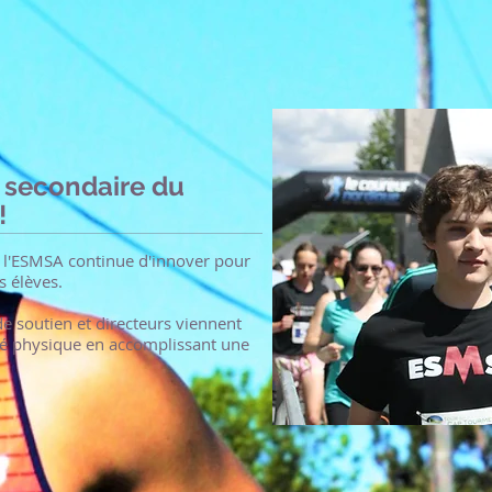
 secondaire du
!
, l'ESMSA continue d'innover pour
s élèves.
e soutien et directeurs viennent
vité physique en accomplissant une