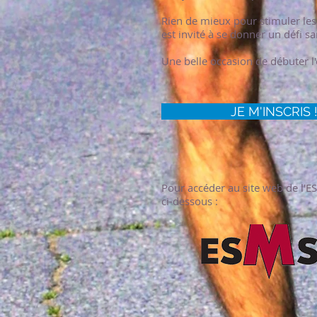
Rien de mieux pour stimuler les 
est invité à se donner un défi s
Une belle occasion de débuter l'
JE M'INSCRIS 
Pour accéder au site web de l'ES
ci-dessous :