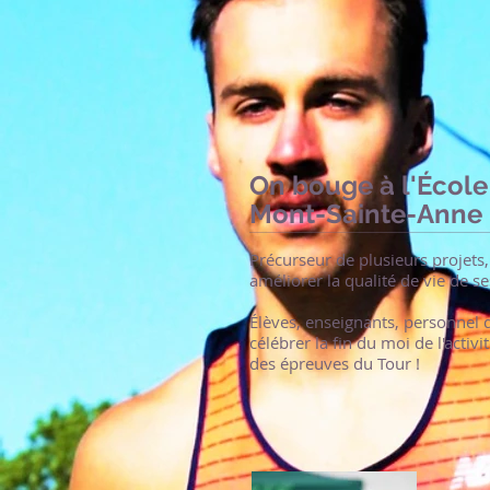
On bouge à l'École
Mont-Sainte-Anne 
Précurseur de plusieurs projets
améliorer la qualité de vie de se
Élèves, enseignants, personnel d
célébrer la fin du moi de l'acti
des épreuves du Tour !