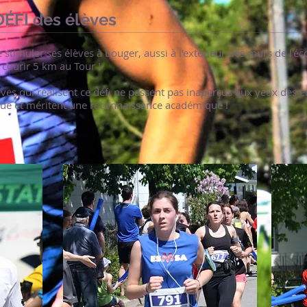
DÉFI des élèves
e stimuler ses élèves à bouger, aussi à l'extérieur des murs de l'éc
: courir 5 km au Tour !
èves qui réalisent ce défi ne passent pas inaperçus aux yeux des 
ue et méritent une reconnaissance académique !