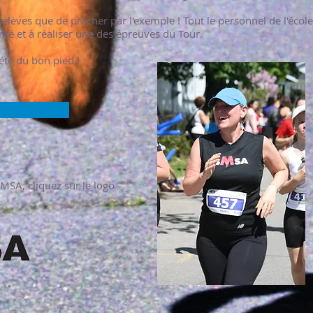
élèves que de prêcher par l'exemple ! Tout le personnel de l'école
anté et à réaliser une des épreuves du Tour.
été du bon pied !
!
MSA, cliquez sur le logo